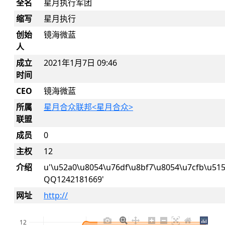
全名
星月执行军团
缩写
星月执行
创始
镜海微蓝
人
成立
2021年1月7日 09:46
时间
CEO
镜海微蓝
所属
星月合众联邦<星月合众>
联盟
成员
0
主权
12
介绍
u'\u52a0\u8054\u76df\u8bf7\u8054\u7cfb\u51
QQ1242181669'
网址
http://
12