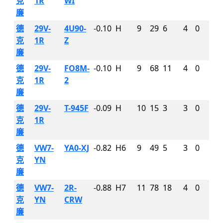
克
1R
WI
廉
德
29V-
4U90-
-0.10
H
9
29
6
4
0
克
1R
Z
廉
德
29V-
FO8M-
-0.10
H
9
68
11
4
0
克
1R
2
廉
德
29V-
T-945F
-0.09
H
10
15
3
3
0
克
1R
廉
德
VW7-
YA0-XJ
-0.82
H6
9
49
5
3
0
克
YN
廉
德
VW7-
2R-
-0.88
H7
11
78
18
4
0
克
YN
CRW
廉