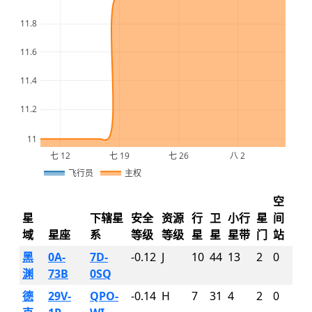
11.8
11.6
11.4
11.2
11
七 12
七 19
七 26
八 2
2026
飞行员
主权
空
星
下辖星
安全
资源
行
卫
小行
星
间
域
星座
系
等级
等级
星
星
星带
门
站
黑
0A-
7D-
-0.12
J
10
44
13
2
0
渊
73B
0SQ
德
29V-
QPO-
-0.14
H
7
31
4
2
0