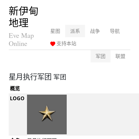
新伊甸
地理
星图
派系
战争
导航
Eve Map
Online
支持本站
军团
联盟
星月执行军团
军团
概览
LOGO