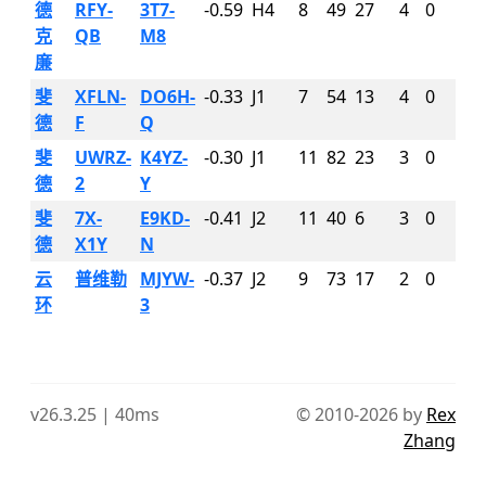
德
RFY-
3T7-
-0.59
H4
8
49
27
4
0
克
QB
M8
廉
斐
XFLN-
DO6H-
-0.33
J1
7
54
13
4
0
德
F
Q
斐
UWRZ-
K4YZ-
-0.30
J1
11
82
23
3
0
德
2
Y
斐
7X-
E9KD-
-0.41
J2
11
40
6
3
0
德
X1Y
N
云
普维勒
MJYW-
-0.37
J2
9
73
17
2
0
环
3
v26.3.25 | 40ms
© 2010-2026 by
Rex
Zhang