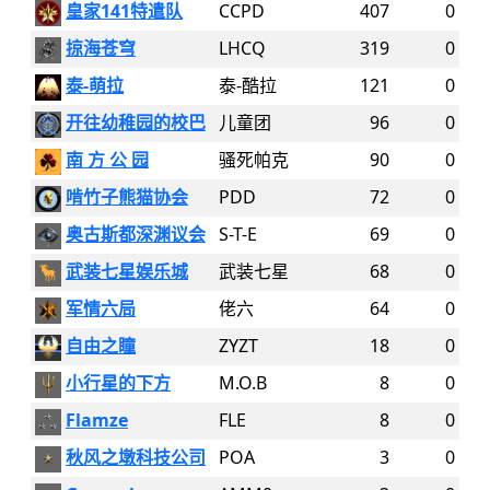
皇家141特遣队
CCPD
407
0
掠海苍穹
LHCQ
319
0
泰-萌拉
泰-酷拉
121
0
开往幼稚园的校巴
儿童团
96
0
南 方 公 园
骚死帕克
90
0
啃竹子熊猫协会
PDD
72
0
奥古斯都深渊议会
S-T-E
69
0
武装七星娱乐城
武装七星
68
0
军情六局
佬六
64
0
自由之瞳
ZYZT
18
0
小行星的下方
M.O.B
8
0
Flamze
FLE
8
0
秋风之墩科技公司
POA
3
0