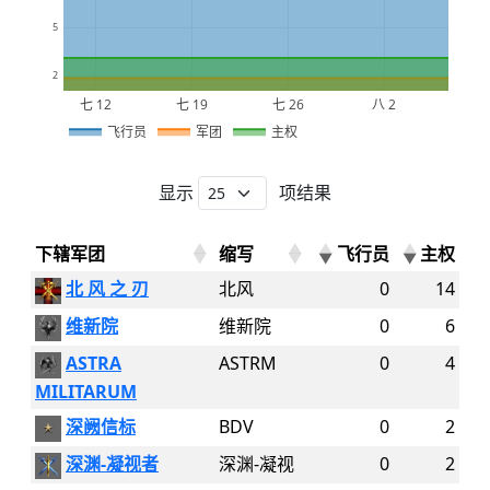
5
2
七 12
七 19
七 26
八 2
2026
飞行员
军团
主权
显示
项结果
下辖军团
缩写
飞行员
主权
北 风 之 刃
北风
0
14
维新院
维新院
0
6
ASTRA
ASTRM
0
4
MILITARUM
深阙信标
BDV
0
2
深渊-凝视者
深渊-凝视
0
2