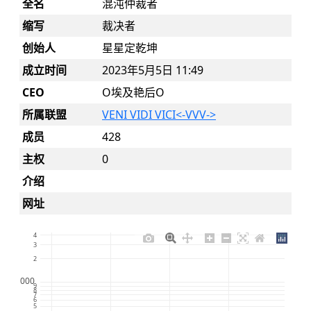
全名
混沌仲裁者
缩写
裁决者
创始人
星星定乾坤
成立时间
2023年5月5日 11:49
CEO
O埃及艳后O
所属联盟
VENI VIDI VICI<-VVV->
成员
428
主权
0
介绍
网址
4
3
2
1000
9
8
7
6
5