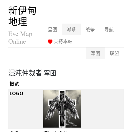
新伊甸
地理
星图
派系
战争
导航
Eve Map
Online
支持本站
军团
联盟
混沌仲裁者
军团
概览
LOGO