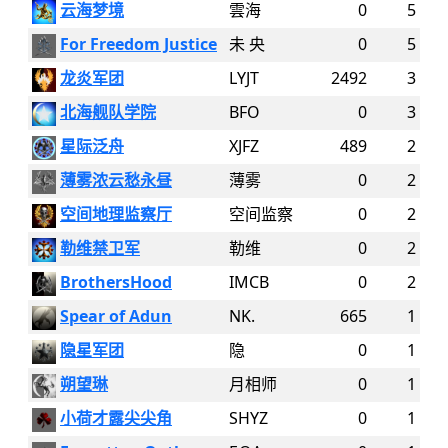
云海梦境
雲海
0
5
For Freedom Justice
未 央
0
5
龙炎军团
LYJT
2492
3
北海舰队学院
BFO
0
3
星际泛舟
XJFZ
489
2
薄雾浓云愁永昼
薄雾
0
2
空间地理监察厅
空间监察
0
2
勒维禁卫军
勒维
0
2
BrothersHood
IMCB
0
2
Spear of Adun
NK.
665
1
隐星军团
隐
0
1
朔望琳
月相师
0
1
小荷才露尖尖角
SHYZ
0
1