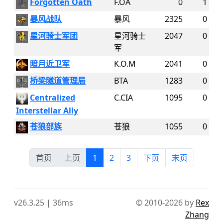
Forgotten Oath
F.OA
0
1
暴风战队
暴风
2325
0
星河骑士军团
星河骑士
2047
0
军
暗月近卫军
K.O.M
2041
0
桥梁隧道管理局
BTA
1283
0
Centralized
C.CIA
1095
0
Interstellar Ally
苍狼部族
苍狼
1055
0
首页
上页
1
2
3
下页
末页
v26.3.25 | 36ms
© 2010-2026 by
Rex
Zhang