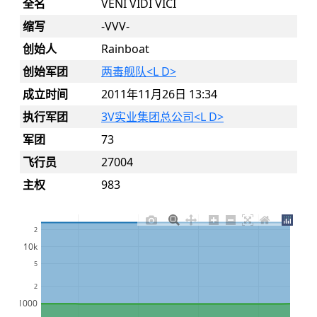
全名
VENI VIDI VICI
缩写
-VVV-
创始人
Rainboat
创始军团
两毒舰队<L D>
成立时间
2011年11月26日 13:34
执行军团
3V实业集团总公司<L D>
军团
73
飞行员
27004
主权
983
2
10k
5
2
1000