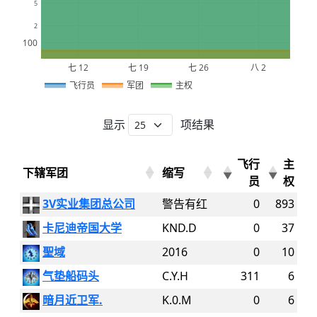
5
2
100
七 12
七 19
七 26
八 2
2026
飞行员
军团
主权
显示
项结果
飞行
主
下辖军团
缩写
员
权
3V实业集团总公司
警告有红
0
893
卡尼迪帝国大学
KND.D
0
37
聖域
2016
0
10
气垫船码头
C.Y.H
311
6
暗月近卫军.
K.0.M
0
6