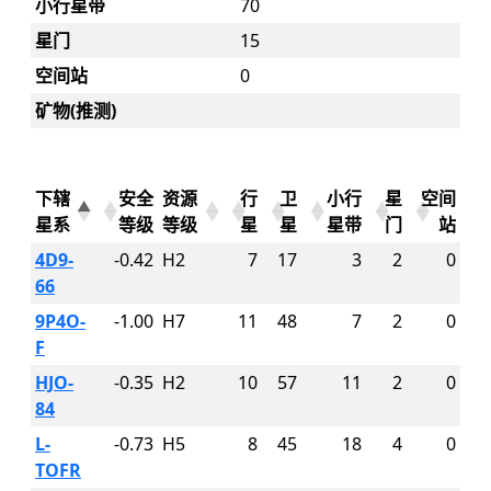
小行星带
70
星门
15
空间站
0
矿物(推测)
下辖
安全
资源
行
卫
小行
星
空间
星系
等级
等级
星
星
星带
门
站
4D9-
-0.42
H2
7
17
3
2
0
66
9P4O-
-1.00
H7
11
48
7
2
0
F
HJO-
-0.35
H2
10
57
11
2
0
84
L-
-0.73
H5
8
45
18
4
0
TOFR