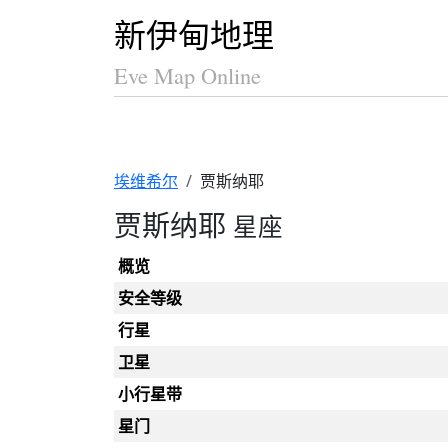
新伊甸地理
Eve Map Online
埃维希尔
贾斯纳耶
贾斯纳耶
星座
概览
安全等级
行星
卫星
小行星带
星门