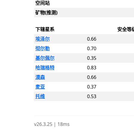
空间站
矿物(推测)
下辖星系
安全等
埃泽尔
0.66
彻尔勒
0.70
基尔佩尔
0.35
哈瑞格特
0.83
漠森
0.66
麦亚
0.37
托维
0.53
v26.3.25 | 18ms