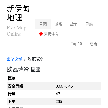
新伊甸
地理
星图
派系
战争
导航
Eve Map
Online
支持本站
Top10
总览
幽暗之域
欧瓦瑞冷
欧瓦瑞冷
星座
概览
安全等级
0.66~0.45
行星
47
卫星
235