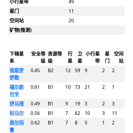
小行星带
49
星门
11
空间站
20
矿物(推测)
下辖星
安全等
资源等
行
卫
小行星
星
空间
系
级
级
星
星
带
门
站
埃耶罗
0.45
B2
12
59
9
2
2
伊勒
福尔斯
0.61
B1
10
73
21
2
1
可辛
伊马塔
0.49
B1
9
19
3
2
3
科马尔
0.56
B1
7
62
10
3
11
库尔玛
0.62
B1
7
8
5
1
2
鲁