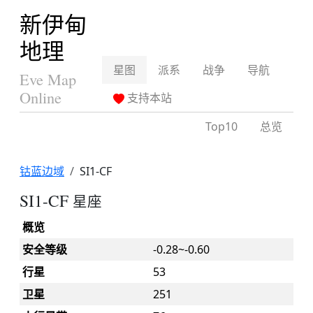
新伊甸
地理
星图
派系
战争
导航
Eve Map
Online
支持本站
Top10
总览
钴蓝边域
SI1-CF
SI1-CF
星座
概览
安全等级
-0.28~-0.60
行星
53
卫星
251