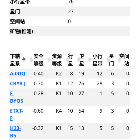
小行星带
76
星门
27
空间站
0
矿物(推测)
下辖
安全
资源
行
卫
小行
星
空间
星系
等级
等级
星
星
星带
门
站
A-0IIQ
-0.40
K2
8
19
12
6
0
CBY8-J
-0.30
K1
12
76
28
3
0
E-
-0.28
K1
10
27
1
5
0
BYOS
ETXT-
-0.60
K4
10
54
9
3
0
F
H23-
-0.32
K1
5
13
5
5
0
B5