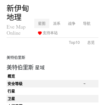
新伊甸
地理
星图
派系
战争
导航
Eve Map
Online
支持本站
Top10
总览
美特伯里斯
美特伯里斯
星域
概览
安全等级
~
行星
卫星