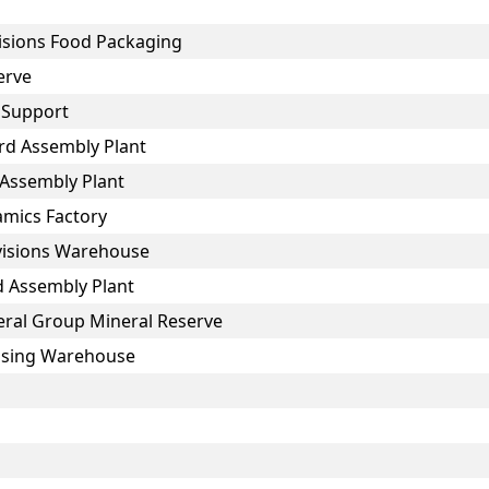
visions Food Packaging
erve
c Support
rd Assembly Plant
 Assembly Plant
amics Factory
ovisions Warehouse
d Assembly Plant
neral Group Mineral Reserve
ousing Warehouse