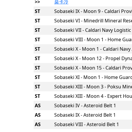
>>
莫卡冷
ST
Sobaseki IX - Moon 9 - Caldari Pro
ST
Sobaseki VI - Minedrill Mineral Res
ST
Sobaseki VII - Caldari Navy Logisti
ST
Sobaseki VIII - Moon 1 - Home Gua
ST
Sobaseki X - Moon 1 - Caldari Navy
ST
Sobaseki X - Moon 12 - Propel Dyn
ST
Sobaseki X - Moon 15 - Caldari Pr
ST
Sobaseki XI - Moon 1 - Home Guar
ST
Sobaseki XIII - Moon 3 - Poksu Mi
ST
Sobaseki XIII - Moon 4 - Expert H
AS
Sobaseki IV - Asteroid Belt 1
AS
Sobaseki IX - Asteroid Belt 1
AS
Sobaseki VIII - Asteroid Belt 1