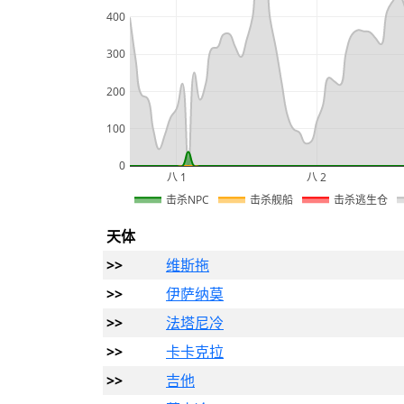
400
300
200
100
0
八 1
八 2
2026
击杀NPC
击杀舰船
击杀逃生仓
天体
>>
维斯拖
>>
伊萨纳莫
>>
法塔尼冷
>>
卡卡克拉
>>
吉他