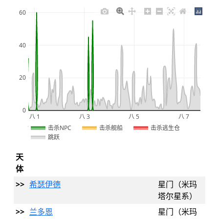
60
40
20
0
八 1
八 3
八 5
八 7
2026
击杀NPC
击杀舰船
击杀逃生仓
跳跃
天
体
>>
希瑟伊德
星门（米玛
塔尔星系）
>>
兰多恩
星门（米玛