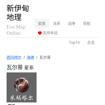
新伊甸
地理
星图
派系
战争
导航
Eve Map
Online
支持本站
Top10
总览
西玛特尔
海德
瓦尔蒂
瓦尔蒂
星系