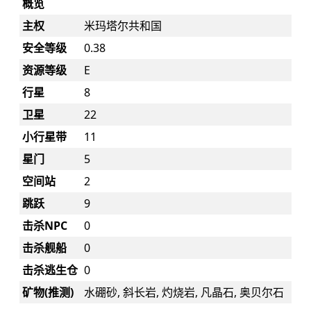
概览
主权
米玛塔尔共和国
安全等级
0.38
资源等级
E
行星
8
卫星
22
小行星带
11
星门
5
空间站
2
跳跃
9
击杀NPC
0
击杀舰船
0
击杀逃生仓
0
矿物(推测)
水硼砂, 斜长岩, 灼烧岩, 凡晶石, 奥贝尔石