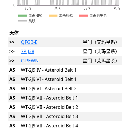
0
八 3
八 5
八 7
八 9
2026
击杀NPC
击杀舰船
击杀逃生仓
跳跃
天体
>>
QFGB-E
星门（艾玛星系）
>>
7P-J38
星门（艾玛星系）
>>
C-PEWN
星门（艾玛星系）
AS
WT-2J9 IV - Asteroid Belt 1
AS
WT-2J9 VI - Asteroid Belt 1
AS
WT-2J9 VI - Asteroid Belt 2
AS
WT-2J9 VII - Asteroid Belt 1
AS
WT-2J9 VII - Asteroid Belt 2
AS
WT-2J9 VII - Asteroid Belt 3
AS
WT-2J9 VII - Asteroid Belt 4