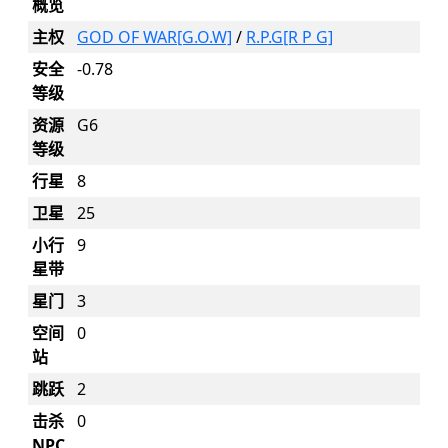
概览
主权
GOD OF WAR[G.O.W]
/
R.P.G[R P G]
安全
-0.78
等级
资源
G6
等级
行星
8
卫星
25
小行
9
星带
星门
3
空间
0
站
跳跃
2
击杀
0
NPC