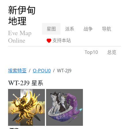
新伊甸
地理
星图
派系
战争
导航
Eve Map
Online
支持本站
Top10
总览
埃索特亚
O-PQU0
WT-2J9
WT-2J9
星系