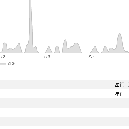
八 2
八 3
八 4
跳跃
星门（
星门（