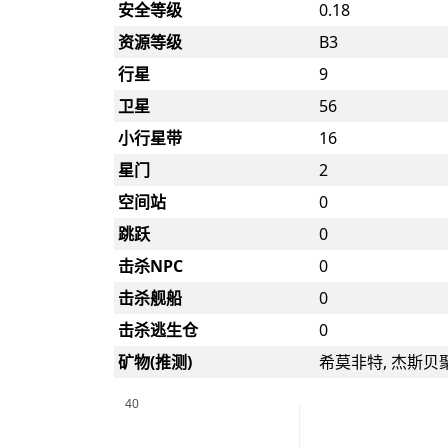
安全等级
0.18
资源等级
B3
行星
9
卫星
56
小行星带
16
星门
2
空间站
0
跳跃
0
击杀NPC
0
击杀舰船
0
击杀逃生仓
0
矿物(推测)
希莫非特, 杰斯贝聚
40