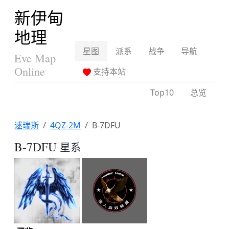
新伊甸
地理
星图
派系
战争
导航
Eve Map
Online
支持本站
Top10
总览
逑瑞斯
4QZ-2M
B-7DFU
B-7DFU
星系