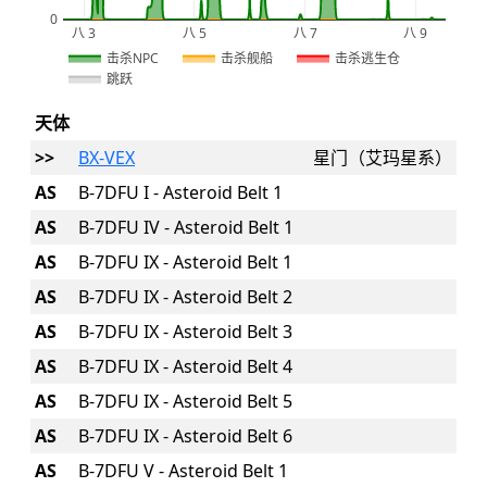
0
八 3
八 5
八 7
八 9
2026
击杀NPC
击杀舰船
击杀逃生仓
跳跃
天体
>>
BX-VEX
星门（艾玛星系）
AS
B-7DFU I - Asteroid Belt 1
AS
B-7DFU IV - Asteroid Belt 1
AS
B-7DFU IX - Asteroid Belt 1
AS
B-7DFU IX - Asteroid Belt 2
AS
B-7DFU IX - Asteroid Belt 3
AS
B-7DFU IX - Asteroid Belt 4
AS
B-7DFU IX - Asteroid Belt 5
AS
B-7DFU IX - Asteroid Belt 6
AS
B-7DFU V - Asteroid Belt 1