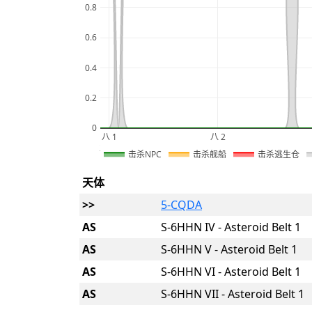
0.8
0.6
0.4
0.2
0
八 1
八 2
2026
击杀NPC
击杀舰船
击杀逃生仓
天体
>>
5-CQDA
AS
S-6HHN IV - Asteroid Belt 1
AS
S-6HHN V - Asteroid Belt 1
AS
S-6HHN VI - Asteroid Belt 1
AS
S-6HHN VII - Asteroid Belt 1