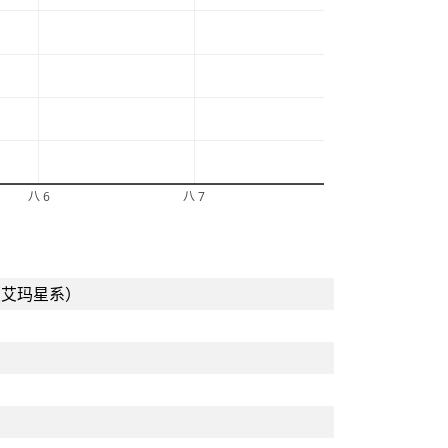
八 6
八 7
（艾玛星系）