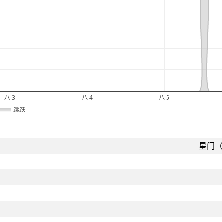
八 3
八 4
八 5
跳跃
星门