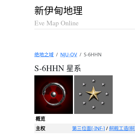
新伊甸地理
Eve Map Online
绝地之域
NJU-QV
S-6HHN
S-6HHN
星系
概览
主权
第三位面[-INF-]
/
舸舰工造[舸