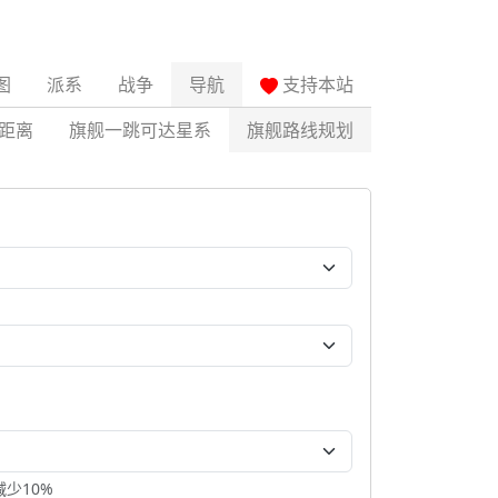
图
派系
战争
导航
支持本站
距离
旗舰一跳可达星系
旗舰路线规划
少10%