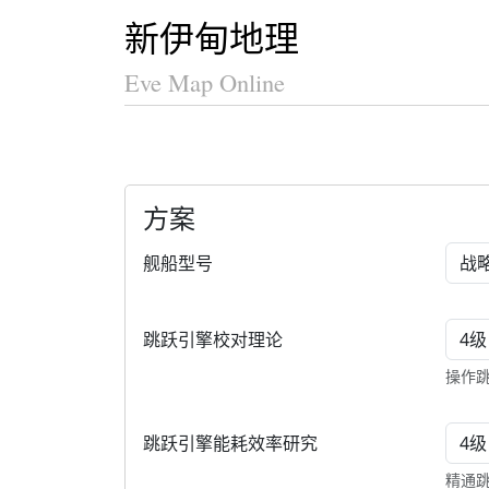
新伊甸地理
Eve Map Online
方案
舰船
舰船型号
跳跃
跳跃引擎校对理论
操作跳
跳跃
跳跃引擎能耗效率研究
精通跳