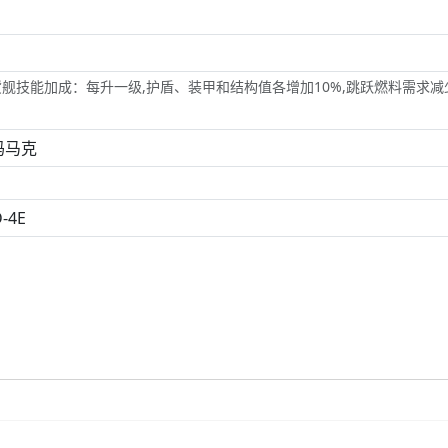
货舰概论
舰技能加成：每升一级,护盾、装甲和结构值各增加10%,跳跃燃料需求减少
使用星门