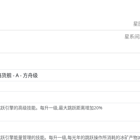
星
星系间
型号
引擎校对理论
跃引擎的高级技能。每升一级,最大跳跃距离增加20%
引擎能耗效率研究
跃引擎能量管理的技能。每升一级,每光年的跳跃操作所消耗的冰矿产物减