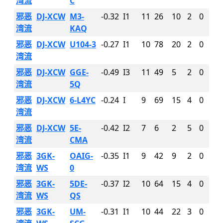
湾流
C
邪恶
DJ-XCW
M3-
-0.32
I1
11
26
10
2
0
湾流
KAQ
邪恶
DJ-XCW
U104-3
-0.27
I1
10
78
20
2
0
湾流
邪恶
DJ-XCW
GGE-
-0.49
I3
11
49
5
2
0
湾流
5Q
邪恶
DJ-XCW
6-L4YC
-0.24
I
9
69
15
4
0
湾流
邪恶
DJ-XCW
5E-
-0.42
I2
7
6
2
5
0
湾流
CMA
邪恶
3GK-
OAIG-
-0.35
I1
9
42
9
2
0
湾流
WS
0
邪恶
3GK-
5DE-
-0.37
I2
10
64
15
4
0
湾流
WS
QS
邪恶
3GK-
UM-
-0.31
I1
10
44
22
3
0