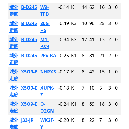
域外
B-D245
W9-
-0.14
K
14
62
16
3
0
走廊
TFD
域外
B-D245
80G-
-0.49
K3
10
96
25
3
0
走廊
H5
域外
B-D245
M1-
-0.34
K2
12
41
13
2
0
走廊
PX9
域外
B-D245
2EV-BA
-0.25
K1
8
81
21
2
0
走廊
域外
X5O9-E
I-HRX3
-0.17
K
8
42
15
1
0
走廊
域外
X5O9-E
XUPK-
-0.18
K
7
10
5
3
0
走廊
Z
域外
X5O9-E
O-
-0.24
K1
8
69
18
3
0
走廊
O2GN
域外
J33-JR
WK2F-
-0.20
K
8
22
7
3
0
走廊
Y