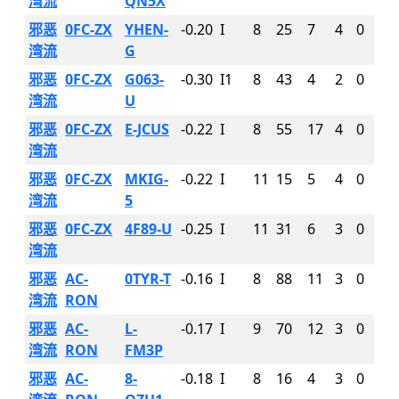
湾流
QN5X
邪恶
0FC-ZX
YHEN-
-0.20
I
8
25
7
4
0
湾流
G
邪恶
0FC-ZX
G063-
-0.30
I1
8
43
4
2
0
湾流
U
邪恶
0FC-ZX
E-JCUS
-0.22
I
8
55
17
4
0
湾流
邪恶
0FC-ZX
MKIG-
-0.22
I
11
15
5
4
0
湾流
5
邪恶
0FC-ZX
4F89-U
-0.25
I
11
31
6
3
0
湾流
邪恶
AC-
0TYR-T
-0.16
I
8
88
11
3
0
湾流
RON
邪恶
AC-
L-
-0.17
I
9
70
12
3
0
湾流
RON
FM3P
邪恶
AC-
8-
-0.18
I
8
16
4
3
0