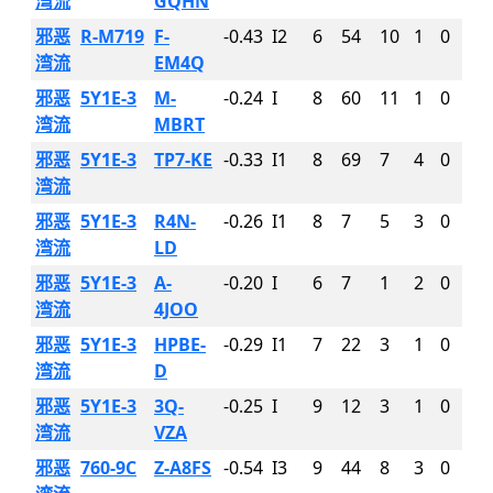
湾流
GQHN
邪恶
R-M719
F-
-0.43
I2
6
54
10
1
0
湾流
EM4Q
邪恶
5Y1E-3
M-
-0.24
I
8
60
11
1
0
湾流
MBRT
邪恶
5Y1E-3
TP7-KE
-0.33
I1
8
69
7
4
0
湾流
邪恶
5Y1E-3
R4N-
-0.26
I1
8
7
5
3
0
湾流
LD
邪恶
5Y1E-3
A-
-0.20
I
6
7
1
2
0
湾流
4JOO
邪恶
5Y1E-3
HPBE-
-0.29
I1
7
22
3
1
0
湾流
D
邪恶
5Y1E-3
3Q-
-0.25
I
9
12
3
1
0
湾流
VZA
邪恶
760-9C
Z-A8FS
-0.54
I3
9
44
8
3
0