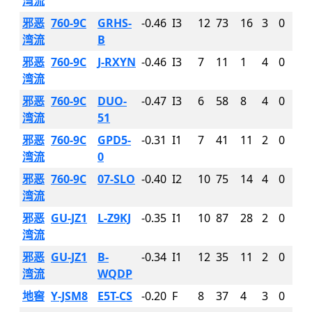
湾流
邪恶
760-9C
GRHS-
-0.46
I3
12
73
16
3
0
湾流
B
邪恶
760-9C
J-RXYN
-0.46
I3
7
11
1
4
0
湾流
邪恶
760-9C
DUO-
-0.47
I3
6
58
8
4
0
湾流
51
邪恶
760-9C
GPD5-
-0.31
I1
7
41
11
2
0
湾流
0
邪恶
760-9C
07-SLO
-0.40
I2
10
75
14
4
0
湾流
邪恶
GU-JZ1
L-Z9KJ
-0.35
I1
10
87
28
2
0
湾流
邪恶
GU-JZ1
B-
-0.34
I1
12
35
11
2
0
湾流
WQDP
地窖
Y-JSM8
E5T-CS
-0.20
F
8
37
4
3
0