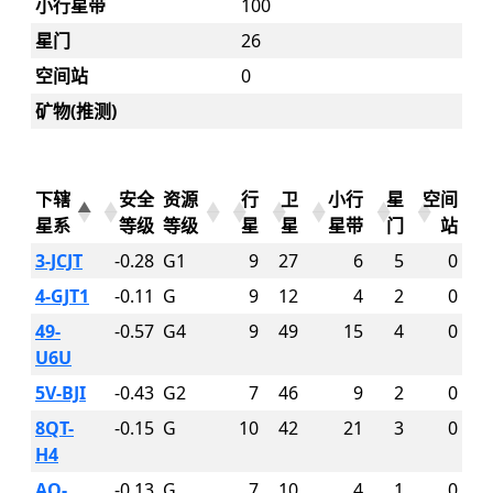
小行星带
100
星门
26
空间站
0
矿物(推测)
下辖
安全
资源
行
卫
小行
星
空间
星系
等级
等级
星
星
星带
门
站
3-JCJT
-0.28
G1
9
27
6
5
0
4-GJT1
-0.11
G
9
12
4
2
0
49-
-0.57
G4
9
49
15
4
0
U6U
5V-BJI
-0.43
G2
7
46
9
2
0
8QT-
-0.15
G
10
42
21
3
0
H4
AO-
-0.13
G
7
10
4
1
0