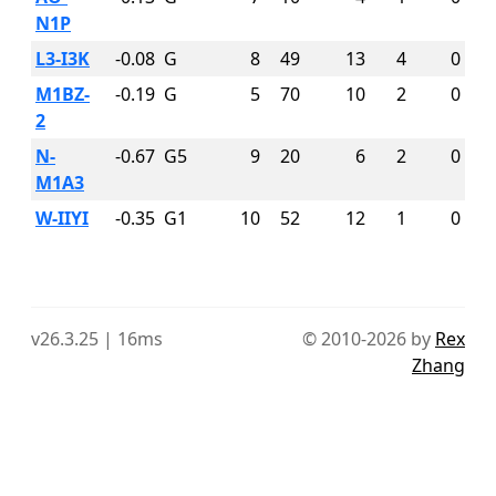
N1P
L3-I3K
-0.08
G
8
49
13
4
0
M1BZ-
-0.19
G
5
70
10
2
0
2
N-
-0.67
G5
9
20
6
2
0
M1A3
W-IIYI
-0.35
G1
10
52
12
1
0
v26.3.25 | 16ms
© 2010-2026 by
Rex
Zhang