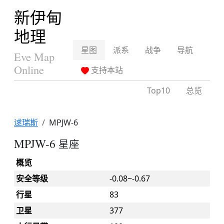
新伊甸
地理
星图
派系
战争
导航
Eve Map
Online
支持本站
Top10
总览
逑瑞斯
MPJW-6
MPJW-6
星座
概览
安全等级
-0.08~-0.67
行星
83
卫星
377